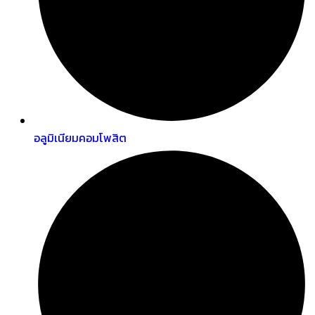
อลูมิเนียมคอมโพสิต