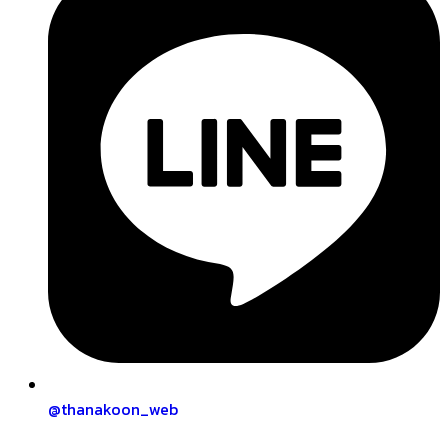
@thanakoon_web