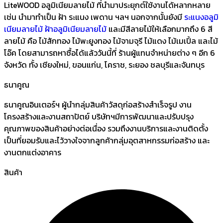
LiteWOOD อลูมิเนียมลายไม้ ที่นำมาประยุกต์ใช้งานได้หลากหลาย
เช่น นำมาทำเป็น ฝ้า ระแนง เพดาน ฯลฯ นอกจากนั้นยังมี
ระแนงอลูมิ
เนียมลายไม้
ฝ้าอลูมิเนียมลายไม้
และมีสีลายไม้ให้เลือกมากถึง 6 สี
ลายไม้ คือ ไม้สักทอง ไม้พะยูงทอง ไม้จามจุรี ไม้แดง ไม้เมเปิ้ล และไม้
โอ๊ค โดยสามารถหาซื้อได้แล้ววันนี้ที่ ร้านผู้แทนจำหน่ายต่าง ๆ อีก 6
จังหวัด ทั้ง เชียงใหม่, ขอนแก่น, โคราช, ระยอง ชลบุรีและจันทบุร
ธนาคูณ
ธนาคูณอินเตอร์ฯ ผู้นำกลุ่มสินค้าวัสดุก่อสร้างสำเร็จรูป งาน
โครงสร้างและงานสถาปัตย์ บริษัทฯมีการพัฒนาและปรับปรุง
คุณภาพของสินค้าอย่างต่อเนื่อง รวมถึงงานบริการและงานติดตั้ง
เป็นที่ยอมรับและไว้วางใจจากลูกค้ากลุ่มอุตสาหกรรมก่อสร้าง และ
งานตกแต่งอาคาร
สินค้า