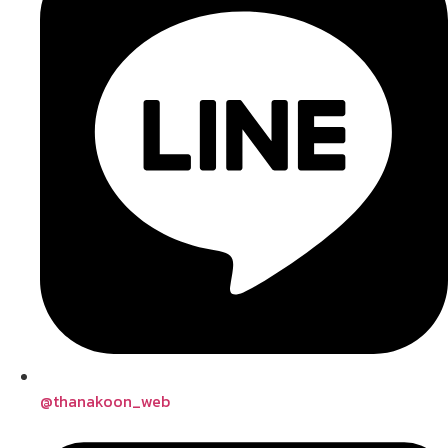
@thanakoon_web