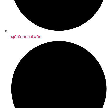
อลูมิเนียมคอมโพสิต