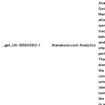
Ana
Goo
Man
all
own
trac
beh
and
_gat_UA-185830812-1
.thanakoon.com
Analytics
site
per
The
ele
the
con
uni
ide
num
the
or w