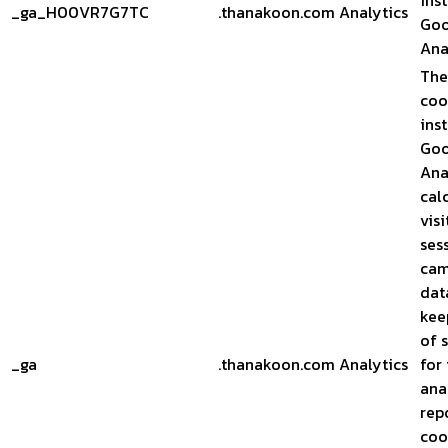
ins
_ga_H00VR7G7TC
.thanakoon.com
Analytics
Goo
Ana
The
coo
ins
Goo
Ana
cal
visi
ses
cam
dat
kee
of 
_ga
.thanakoon.com
Analytics
for 
ana
rep
coo