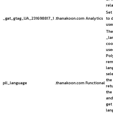
rela
Set
_gat_gtag_UA_231698817_1
.thanakoon.com
Analytics
to 
user
The
_la
coo
use
Pol
rem
lan
sel
the
pll_language
.thanakoon.com
Functional
ret
the
and
get
lan