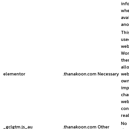
inf
whe
ava
ano
Thi
use
web
Wor
the
all
elementor
.thanakoon.com
Necessary
web
own
imp
cha
web
con
rea
No
_gclgtm.js_au
.thanakoon.com
Other