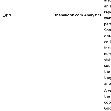
als
an 
rep
_gid
.thanakoon.com
Analytics
web
per
Som
dat
col
inc
num
visi
sou
the
they
ano
A v
the
coo
Goo