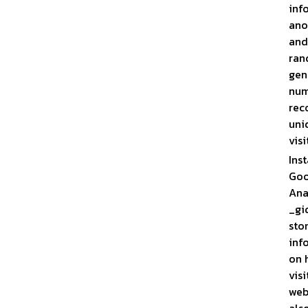
inf
ano
and
ran
gen
num
rec
uni
visi
Ins
Goo
Ana
_gi
sto
inf
on 
visi
web