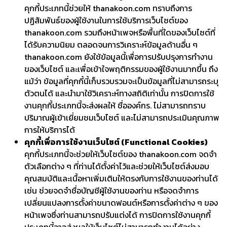
คุกกี้ประเภทนี้ช่วยให้ thanakoon.com ทราบถึงการ
ปฏิสัมพันธ์ของผู้ใช้งานในการใช้บริการเว็บไซต์ของ
thanakoon.com รวมถึงหน้าเพจหรือพื้นที่ใดของเว็บไซต์ที่
ได้รับความนิยม ตลอดจนการวิเคราะห์ข้อมูลด้านอื่น ๆ
thanakoon.com ยังใช้ข้อมูลนี้เพื่อการปรับปรุงการทำงาน
ของเว็บไซต์ และเพื่อเข้าใจพฤติกรรมของผู้ใช้งานมากขึ้น ถึง
แม้ว่า ข้อมูลที่คุกกี้นี้เก็บรวบรวมจะเป็นข้อมูลที่ไม่สามารถระบุ
ตัวตนได้ และนำมาใช้วิเคราะห์ทางสถิติเท่านั้น การปิดการใช้
งานคุกกี้ประเภทนี้จะส่งผลให้ ชื่อองค์กร. ไม่สามารถทราบ
ปริมาณผู้เข้าเยี่ยมชมเว็บไซต์ และไม่สามารถประเมินคุณภาพ
การให้บริการได้
คุกกี้เพื่อการใช้งานเว็บไซต์ (Functional Cookies)
คุกกี้ประเภทนี้จะช่วยให้เว็บไซต์ของ thanakoon.com จดจำ
ตัวเลือกต่าง ๆ ที่ท่านได้ตั้งค่าไว้และช่วยให้เว็บไซต์ส่งมอบ
คุณสมบัติและเนื้อหาเพิ่มเติมให้ตรงกับการใช้งานของท่านได้
เช่น ช่วยจดจำชื่อบัญชีผู้ใช้งานของท่าน หรือจดจำการ
เปลี่ยนแปลงการตั้งค่าขนาดฟอนต์หรือการตั้งค่าต่าง ๆ ของ
หน้าเพจซึ่งท่านสามารถปรับแต่งได้ การปิดการใช้งานคุกกี้
ประเภทนี้อาจส่งผลให้เว็บไซต์ไม่สามารถทำงานได้อย่าง