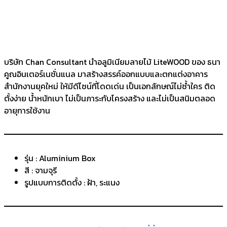
บริษัท Chan Consultant นำอลูมิเนียมลายไม้ LiteWOOD ของ ธนา
คูณอินเตอร์เนชั่นแนล มาสร้างสรรค์ออกแบบและตกแต่งอาคาร
สำนักงานยุคใหม่ ให้มีดีไซน์ที่โดดเด่น เป็นเอกลักษณ์ไม่ซ้ำใคร ติด
ตั้งง่าย น้ำหนักเบา ไม่เป็นภาระกับโครงสร้าง และไม่เป็นสนิมตลอด
อายุการใช้งาน
รุ่น : Aluminium Box
สี : จามจุรี
รูปแบบการติดตั้ง : ฝ้า, ระแนง