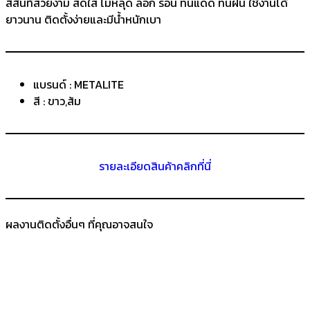
สีสันที่สวยงาม สดใส ไม่หลุด ลอก ร่อน ทนแดด ทนฝน ใช้งานได้
ยาวนาน ติดตั้งง่ายและมีน้ำหนักเบา
แบรนด์ : METALITE
สี : ขาว,ส้ม
รายละเอียดสินค้าคลิกที่นี่
ผลงานติดตั้งอื่นๆ ที่คุณอาจสนใจ