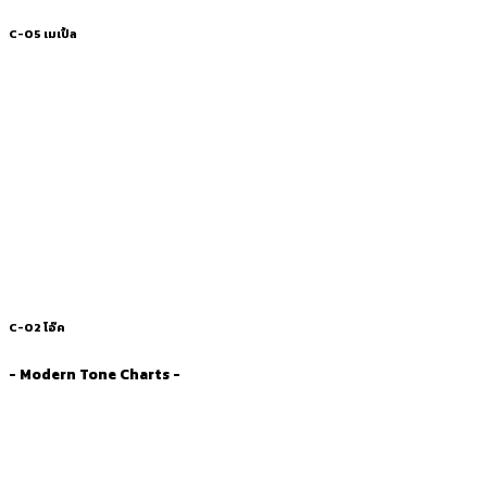
C-05 เมเปิ้ล
C-02 โอ๊ค
- Modern Tone Charts -