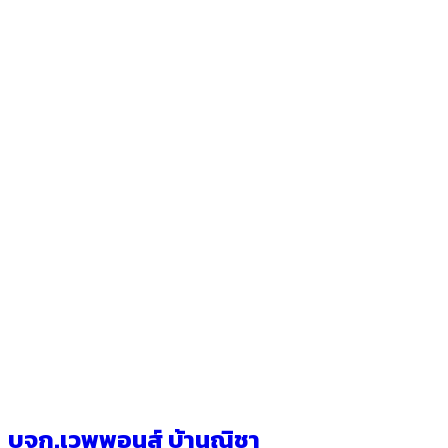
บจก.เวพพอนส์ บ้านณิชา