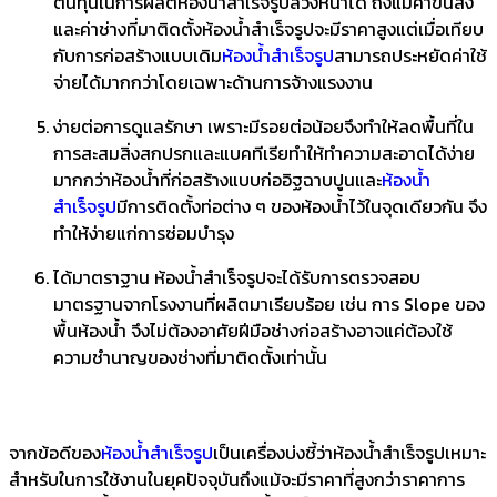
ต้นทุนในการผลิตห้องน้ำสำเร็จรูปล่วงหน้าได้ ถึงแม้ค่าขนส่ง
และค่าช่างที่มาติดตั้งห้องน้ำสำเร็จรูปจะมีราคาสูงแต่เมื่อเทียบ
กับการก่อสร้างแบบเดิม
ห้องน้ำสำเร็จรูป
สามารถประหยัดค่าใช้
จ่ายได้มากกว่าโดยเฉพาะด้านการจ้างแรงงาน
ง่ายต่อการดูแลรักษา เพราะมีรอยต่อน้อยจึงทำให้ลดพื้นที่ใน
การสะสมสิ่งสกปรกและแบคทีเรียทำให้ทำความสะอาดได้ง่าย
มากกว่าห้องน้ำที่ก่อสร้างแบบก่ออิฐฉาบปูนและ
ห้องน้ำ
สำเร็จรูป
มีการติดตั้งท่อต่าง ๆ ของห้องน้ำไว้ในจุดเดียวกัน จึง
ทำให้ง่ายแก่การซ่อมบำรุง
ได้มาตราฐาน ห้องน้ำสำเร็จรูปจะได้รับการตรวจสอบ
มาตรฐานจากโรงงานที่ผลิตมาเรียบร้อย เช่น การ Slope ของ
พื้นห้องน้ำ จึงไม่ต้องอาศัยฝีมือช่างก่อสร้างอาจแค่ต้องใช้
ความชำนาญของช่างที่มาติดตั้งเท่านั้น
จากข้อดีของ
ห้องน้ำสำเร็จรูป
เป็นเครื่องบ่งชี้ว่าห้องน้ำสำเร็จรูปเหมาะ
สำหรับในการใช้งานในยุคปัจจุบันถึงแม้จะมีราคาที่สูงกว่าราคาการ