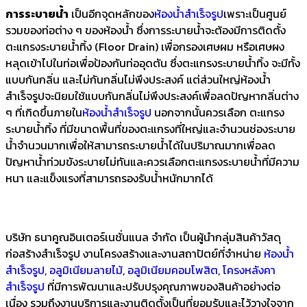
การระบายน้ำ
เป็นอีกจุดหลักของ
ห้องน้ำสำเร็จรูป
เพราะเป็นศูนย์
รวมของท่อต่าง ๆ ของห้องน้ำ ซึ่งการระบายน้ำจะต้องมีการติดตั้ง
ตะแกรงระบายน้ำทิ้ง (Floor Drain) เพื่อกรองเศษผม หรือเศษผง
หลุดเข้าไปในท่อเพื่อป้องกันท่ออุดตัน ซึ่งตะแกรงระบายน้ำทิ้ง จะมีทั้ง
แบบกันกลิ่น และไม่กันกลิ่นไม่พึงประสงค์ แต่ส่วนใหญ่ห้องน้ำ
สำเร็จรูปจะนิยมใช้แบบกันกลิ่นไม่พึงประสงค์เพื่อลดปัญหากลิ่นต่าง
ๆ ที่เกิดขึ้นภายใน
ห้องน้ำสำเร็จรูป
นอกจากนั้นควรเลือก ตะแกรง
ระบายน้ำทิ้ง ที่มีขนาดพื้นที่ของตะแกรงที่ใหญ่และจำนวนช่องระบาย
น้ำจำนวนมากเพื่อให้สามารถระบายน้ำได้ในปริมาณมากเพื่อลด
ปัญหาน้ำท่วมขังระบายไม่ทันและควรเลือกตะแกรงระบายน้ำที่มีความ
หนา และแข็งแรงที่สามารถรองรับน้ำหนักมากได้
บริษัท ธนาคูณอินเตอร์เนชั่นแนล จำกัด เป็นผู้นำกลุ่มสินค้าวัสดุ
ก่อสร้างสำเร็จรูป งานโครงสร้างและงานสถาปัตย์ที่จำหน่าย
ห้องน้ำ
สำเร็จรูป
,
อลูมิเนียมลายไม้
,
อลูมิเนียมคอมโพสิต
,
โครงหลังคา
สำเร็จรูป
ที่มีการพัฒนาและปรับปรุงคุณภาพของสินค้าอย่างต่อ
เนื่อง รวมถึงงานบริการและงานติดตั้งเป็นที่ยอมรับและไว้วางใจจาก