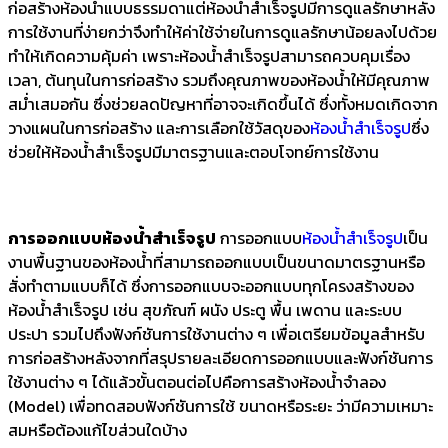
ก่อสร้างห้องน้ำแบบธรรมดาแต่ห้องน้ำสำเร็จรูปมีการดูแลรักษาหลัง
การใช้งานที่ง่ายกว่าจึงทำให้ค่าใช้จ่ายในการดูแลรักษาน้อยลงไปด้วย
ทำให้เกิดความคุ้มค่า เพราะห้องน้ำสำเร็จรูปสามารถควบคุมเรื่อง
เวลา, ต้นทุนในการก่อสร้าง รวมถึงคุณภาพของห้องน้ำให้มีคุณภาพ
สม่ำเสมอกัน ซึ่งช่วยลดปัญหาที่อาจจะเกิดขึ้นได้ ซึ่งทั้งหมดเกิดจาก
วางแผนในการก่อสร้าง และการเลือกใช้วัสดุของ
ห้องน้ำสำเร็จรูป
ซึ่ง
ช่วยให้ห้องน้ำสำเร็จรูปมีมาตรฐานและตอบโจทย์การใช้งาน
การออกแบบห้องน้ำสำเร็จรูป
การออกแบบ
ห้องน้ำสำเร็จรูป
เป็น
งานพื้นฐานของห้องน้ำที่สามารถออกแบบเป็นขนาดมาตรฐานหรือ
สั่งทำตามแบบก็ได้ ซึ่งการออกแบบจะออกแบบทุกโครงสร้างของ
ห้องน้ำสำเร็จรูป เช่น สุขภัณฑ์ ผนัง ประตู พื้น เพดาน และระบบ
ประปา รวมไปถึงฟังก์ชันการใช้งานต่าง ๆ เพื่อเตรียมข้อมูลสำหรับ
การก่อสร้างหลังจากที่สรุปรายละเอียดการออกแบบและฟังก์ชันการ
ใช้งานต่าง ๆ ได้แล้วขั้นตอนต่อไปคือการสร้างห้องน้ำจำลอง
(Model) เพื่อทดสอบฟังก์ชันการใช้ ขนาดหรือระยะ ว่ามีความเหมาะ
สมหรือต้องแก้ไขส่วนใดบ้าง