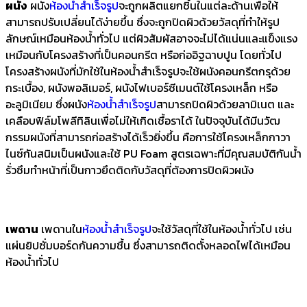
ผนัง
ผนัง
ห้องน้ำสำเร็จรูป
จะถูกผลิตแยกชิ้นในแต่ละด้านเพื่อให้
สามารถปรับเปลี่ยนได้ง่ายขึ้น ซึ่งจะถูกปิดผิวด้วยวัสดุที่ทำให้รูป
ลักษณ์เหมือนห้องน้ำทั่วไป แต่ผิวสัมผัสอาจจะไม่ได้แน่นและแข็งแรง
เหมือนกับโครงสร้างที่เป็นคอนกรีต หรือก่ออิฐฉาบปูน โดยทั่วไป
โครงสร้างผนังที่มักใช้ในห้องน้ำสำเร็จรูปจะใช้ผนังคอนกรีตกรุด้วย
กระเบื้อง, ผนังพอลิเมอร์, ผนังไฟเบอร์ซีเมนต์ใช้โครงเหล็ก หรือ
อะลูมิเนียม ซึ่งผนัง
ห้องน้ำสำเร็จรูป
สามารถปิดผิวด้วยลามิเนต และ
เคลือบฟิล์มโพลีทิลินเพื่อไม่ให้เกิดเชื้อราได้ ในปัจจุบันได้มีนวัฒ
กรรมผนังที่สามารถก่อสร้างได้เร็วยิ่งขึ้น คือการใช้โครงเหล็กกาวา
ไนซ์กันสนิมเป็นผนังและใช้ PU Foam สูตรเฉพาะที่มีคุณสมบัติกันน้ำ
รั่วซึมทำหน้าที่เป็นกาวยึดติดกับวัสดุที่ต้องการปิดผิวผนัง
เพดาน
เพดานใน
ห้องน้ำสำเร็จรูป
จะใช้วัสดุที่ใช้ในห้องน้ำทั่วไป เช่น
แผ่นยิปซั่มบอร์ดกันความชื้น ซึ่งสามารถติดตั้งหลอดไฟได้เหมือน
ห้องน้ำทั่วไป