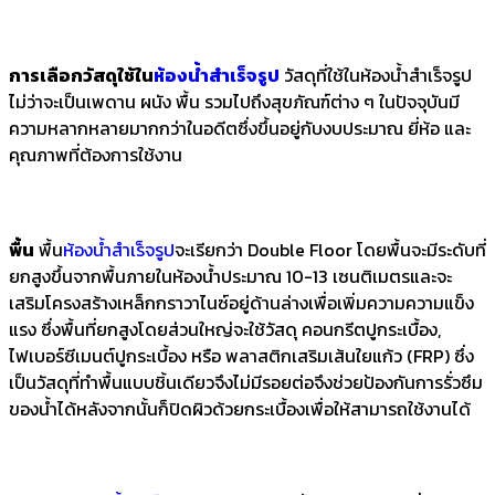
การเลือกวัสดุใช้ใน
ห้องน้ำสำเร็จรูป
วัสดุที่ใช้ในห้องน้ำสำเร็จรูป
ไม่ว่าจะเป็นเพดาน ผนัง พื้น รวมไปถึงสุขภัณฑ์ต่าง ๆ ในปัจจุบันมี
ความหลากหลายมากกว่าในอดีตซึ่งขึ้นอยู่กับงบประมาณ ยี่ห้อ และ
คุณภาพที่ต้องการใช้งาน
พื้น
พื้น
ห้องน้ำสำเร็จรูป
จะเรียกว่า Double Floor โดยพื้นจะมีระดับที่
ยกสูงขึ้นจากพื้นภายในห้องน้ำประมาณ 10-13 เซนติเมตรและจะ
เสริมโครงสร้างเหล็กกราวาไนซ์อยู่ด้านล่างเพื่อเพิ่มความความแข็ง
แรง ซึ่งพื้นที่ยกสูงโดยส่วนใหญ่จะใช้วัสดุ คอนกรีตปูกระเบื้อง,
ไฟเบอร์ซีเมนต์ปูกระเบื้อง หรือ พลาสติกเสริมเส้นใยแก้ว (FRP) ซึ่ง
เป็นวัสดุที่ทำพื้นแบบชิ้นเดียวจึงไม่มีรอยต่อจึงช่วยป้องกันการรั่วซึม
ของน้ำได้หลังจากนั้นก็ปิดผิวด้วยกระเบื้องเพื่อให้สามารถใช้งานได้