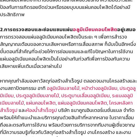
ป้องกันการเกิดรอยขีดข่วนหรือรอยบุบบนแผ่นคอมโพสิตได้อย่างมี
ประสิทธิภาพ
2.การตรวจสอบและซ่อมแซมแผ่น
อลูมิเนียมคอมโพสิต
อยู่เสมอ
การตรวจสอบแผ่นอลูมิเนียมคอมโพสิตเป็นระยะ ๆ เพื่อการสำรวจ
สัญญาณเตือนของความเสียหายหรือการเสื่อมสภาพ ก็นับเป็นอีกหนึ่ง
ขั้นตอนที่สำคัญที่จะช่วยให้การซ่อมแซมและแก้ไขปัญหาในการใช้งาน
แผ่นอลูมิเนียมคอมโพสิตเป็นไปอย่างทันท่วงทีเพื่อการป้องกันความ
เสียหายเพิ่มเติมเมื่อเวลาผ่านไป
หากคุณกำลังมองหาวัสดุก่อสร้างสำเร็จรูป ตลอดจนงานโครงสร้างและ
งานสถาปัตยกรรม อาทิ
อลูมิเนียมลายไม้
,
หน้าต่างอลูมิเนียม
,
ประตูอลู
มิเนียม
,
ประตูอลูมิเนียมลายไม้
,
ประตูบานเลื่อนอลูมิเนียม
,
ระแนงอลูมิ
เนียมลายไม้
,
แผ่นคอมโพสิต
,
แผ่นอลูมิเนียมคอมโพสิต
,
โครงหลังคา
สำเร็จรูป
และ
ห้องน้ำสำเร็จรูป
บริษัท ธนาคูณอินเตอร์เนชั่นแนล จำกัด
พร้อมให้คำแนะนำและบริการคุณด้วยสินค้าที่หลากหลาย ในราคาเอื้อม
ถึงและตรงกับการใช้งาน พร้อมด้วยการบริการจากทีมงานผู้เชี่ยวชาญ
ที่มีความรอบรู้เกี่ยวกับวัสดุก่อสร้างสำเร็จรูป งานโครงสร้าง และงาน