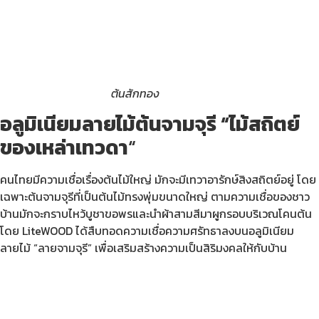
ต้นสักทอง
อลูมิเนียมลายไม้ต้นจามจุรี “ไม้สถิตย์
ของเหล่าเทวดา
“
คนไทยมีความเชื่อเรื่องต้นไม้ใหญ่ มักจะมีเทวาอารักษ์สิงสถิตย์อยู่ โดย
เฉพาะต้นจามจุรีที่เป็นต้นไม้ทรงพุ่มขนาดใหญ่ ตามความเชื่อของชาว
บ้านมักจะกราบไหว้บูชาขอพรและนำผ้าสามสีมาผูกรอบบริเวณโคนต้น
โดย LiteWOOD ได้สืบทอดความเชื่อความศรัทธาลงบนอลูมิเนียม
ลายไม้ “ลายจามจุรี” เพื่อเสริมสร้างความเป็นสิริมงคลให้กับบ้าน