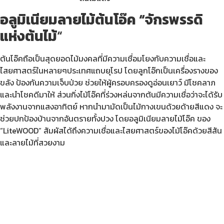
อลูมิเนียมลายไม้ต้นโอ๊ค “จักรพรรดิ
แห่งต้นไม้
“
ต้นโอ๊คถือเป็นสุดยอดไม้มงคลที่มีความเชื่อมโยงกับความเชื่อและ
ไสยศาสตร์ในหลายๆประเทศแถบยุโรป โดยลูกโอ๊กเป็นเครื่องรางของ
ขลัง ป้องกันความเจ็บป่วย ช่วยให้ผู้ครอบครองดูอ่อนเยาว์ มีโชคลาภ
และนำโชคดีมาให้ ส่วนกิ่งไม้โอ๊คที่ร่วงหล่นจากต้นมีความเชื่อว่าจะได้รับ
พลังงานจากแสงอาทิตย์ หากนำมามัดเป็นไม้กางเขนด้วยด้ายสีแดง จะ
ช่วยปกป้องบ้านจากอันตรายทั้งปวง โดยอลูมิเนียมลายไม้โอ๊ค ของ
“LiteWOOD” สัมผัสได้ถึงความเชื่อและไสยศาสตร์ของไม้โอ๊คด้วยสีสัน
และลายไม้ที่สวยงาม