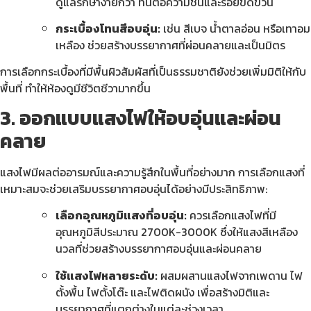
ดูแลรักษาง่ายกว่า ทนต่อความชื้นและรอยขีดข่วน
กระเบื้องโทนสีอบอุ่น:
เช่น สีเบจ น้ำตาลอ่อน หรือเทาอม
เหลือง ช่วยสร้างบรรยากาศที่ผ่อนคลายและเป็นมิตร
การเลือกกระเบื้องที่มีพื้นผิวสัมผัสที่เป็นธรรมชาติยังช่วยเพิ่มมิติให้กับ
พื้นที่ ทำให้ห้องดูมีชีวิตชีวามากขึ้น
3. ออกแบบแสงไฟให้อบอุ่นและผ่อน
คลาย
แสงไฟมีผลต่ออารมณ์และความรู้สึกในพื้นที่อย่างมาก การเลือกแสงที่
เหมาะสมจะช่วยเสริมบรรยากาศอบอุ่นได้อย่างมีประสิทธิภาพ:
เลือกอุณหภูมิแสงที่อบอุ่น:
ควรเลือกแสงไฟที่มี
อุณหภูมิสีประมาณ 2700K-3000K ซึ่งให้แสงสีเหลือง
นวลที่ช่วยสร้างบรรยากาศอบอุ่นและผ่อนคลาย
ใช้แสงไฟหลายระดับ:
ผสมผสานแสงไฟจากเพดาน ไฟ
ตั้งพื้น ไฟตั้งโต๊ะ และไฟติดผนัง เพื่อสร้างมิติและ
บรรยากาศที่แตกต่างในแต่ละช่วงเวลา