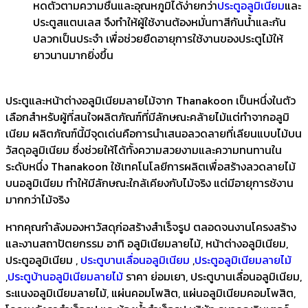
หดตัวตามความชื้นและอุณหภูมิได้ง่ายกว่า
ประตูอลูมิเนียม
และ
ประตูสแตนเลส จึงทำให้ผู้ใช้งานต้องหมั่นทาสีกันน้ำและกัน
ปลวกเป็นประจำ เพื่อช่วยยืดอายุการใช้งานของประตูไม้ให้
ยาวนานมากยิ่งขึ้น
ประตูและหน้าต่างอลูมิเนียมลายไม้จาก Thanakoon เป็นหนึ่งในตัว
เลือกสำหรับผู้ที่สนใจผลิตภัณฑ์ที่มีลักษณะคล้ายไม้แต่ทำจากอลูมิ
เนียม ผลิตภัณฑ์นี้มีจุดเด่นคือการนำเสนอลวดลายที่เลียนแบบไม้บน
วัสดุอลูมิเนียม ซึ่งช่วยให้ได้ทั้งความสวยงามและความทนทานใน
ระดับหนึ่ง Thanakoon ใช้เทคโนโลยีการผลิตเพื่อสร้างลวดลายไม้
บนอลูมิเนียม ทำให้มีลักษณะใกล้เคียงกับไม้จริง แต่มีอายุการช้งาน
มากกว่าไม้จริง
หากคุณกำลังมองหาวัสดุก่อสร้างสำเร็จรูป ตลอดจนงานโครงสร้าง
และงานสถาปัตยกรรม อาทิ อลูมิเนียมลายไม้, หน้าต่างอลูมิเนียม,
ประตูอลูมิเนียม ,
ประตูบานเลื่อนอลูมิเนียม
,
ประตูอลูมิเนียมลายไม้
,
ประตูบ้านอลูมิเนียมลายไม้
ราคา ย่อมเยา, ประตูบานเลื่อนอลูมิเนียม,
ระแนงอลูมิเนียมลายไม้, แผ่นคอมโพสิต, แผ่นอลูมิเนียมคอมโพสิต,