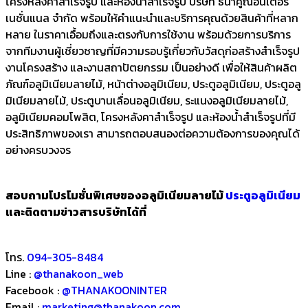
โครงหลังคาสำเร็จรูป และห้องน้ำสำเร็จรูป บริษัท ธนาคูณอินเตอร์
เนชั่นแนล จำกัด พร้อมให้คำแนะนำและบริการคุณด้วยสินค้าที่หลาก
หลาย ในราคาเอื้อมถึงและตรงกับการใช้งาน พร้อมด้วยการบริการ
จากทีมงานผู้เชี่ยวชาญที่มีความรอบรู้เกี่ยวกับวัสดุก่อสร้างสำเร็จรูป
งานโครงสร้าง และงานสถาปัตยกรรม เป็นอย่างดี เพื่อให้สินค้าผลิต
ภัณฑ์อลูมิเนียมลายไม้, หน้าต่างอลูมิเนียม, ประตูอลูมิเนียม, ประตูอลู
มิเนียมลายไม้, ประตูบานเลื่อนอลูมิเนียม, ระแนงอลูมิเนียมลายไม้,
อลูมิเนียมคอมโพสิต, โครงหลังคาสำเร็จรูป และห้องน้ำสำเร็จรูปที่มี
ประสิทธิภาพของเรา สามารถตอบสนองต่อความต้องการของคุณได้
อย่างครบวงจร
สอบถามโปรโมชั่นพิเศษของอลูมิเนียมลายไม้
ประตูอลูมิเนียม
และติดตามข่าวสารบริษัทได้ที่
โทร.
094-305-8484
Line :
@thanakoon_web
Facebook :
@THANAKOONINTER
Email :
marketing@thanakoon.com