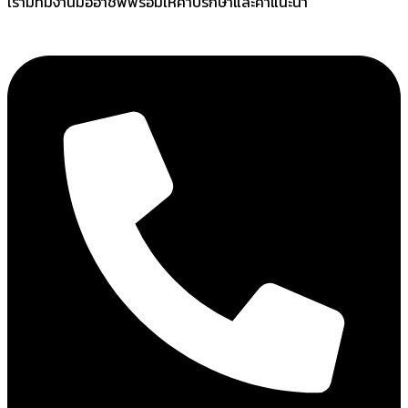
เรามีทีมงานมืออาชีพพร้อมให้คำปรึกษาและคำแนะนำ