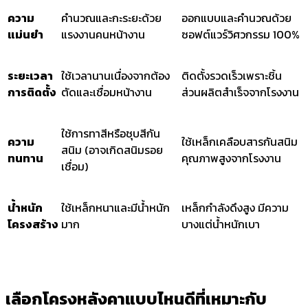
ความ
คำนวณและกะระยะด้วย
ออกแบบและคำนวณด้วย
แม่นยำ
แรงงานคนหน้างาน
ซอฟต์แวร์วิศวกรรม 100%
ระยะเวลา
ใช้เวลานานเนื่องจากต้อง
ติดตั้งรวดเร็วเพราะชิ้น
การติดตั้ง
ตัดและเชื่อมหน้างาน
ส่วนผลิตสำเร็จจากโรงงาน
ใช้การทาสีหรือชุบสีกัน
ความ
ใช้เหล็กเคลือบสารกันสนิม
สนิม (อาจเกิดสนิมรอย
ทนทาน
คุณภาพสูงจากโรงงาน
เชื่อม)
น้ำหนัก
ใช้เหล็กหนาและมีน้ำหนัก
เหล็กกำลังดึงสูง มีความ
โครงสร้าง
มาก
บางแต่น้ำหนักเบา
เลือกโครงหลังคาแบบไหนดีที่เหมาะกับ