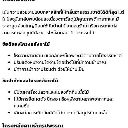
เน้นความสวยงามแบบคลาสสิกที่ให้กลิ่นอายธรรมชาติได้ดีที่สุด แต่
ในปัจจุบันกลับพบน้อยลงเนื่องจากวัสดุไม้คุณภาพดีหายากและมี
ราคาสูง ส่วนใหญ่นิยมใช้กับบ้านไม้ งานอนุรักษ์ หรือการตกแต่ง
อาคารเฉพาะจุดที่ต้องการโชว์งานสถาปัตยกรรมไม้
ข้อดีของโครงหลังคาไม้
ให้ความสวยงาม มีเอกลักษณ์เฉพาะตัวตามลายไม้ธรรมชาติ
ปรับแต่งหน้างานได้ง่ายโดยช่างไม้ที่มีความชำนาญ
มีค่าการนำความร้อนต่ำ ช่วยให้บ้านเย็น
ข้อจำกัดของโครงหลังคาไม้
มีปัญหาเรื่องปลวกและแมลงกัดกินเนื้อไม้
ไม้มีการยืดหดตัว บิดงอ หรือผุพังตามสภาพอากาศและ
ความชื้น
เสี่ยงต่อการเกิดอัคคีภัยได้ง่ายกว่าวัสดุประเภทเหล็ก
โครงหลังคาเหล็กรูปพรรณ