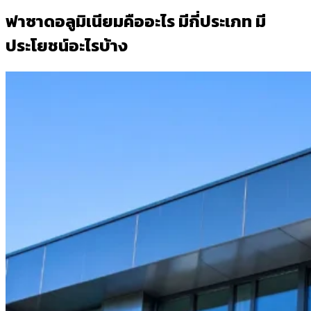
ฟาซาดอลูมิเนียมคืออะไร มีกี่ประเภท มี
ประโยชน์อะไรบ้าง