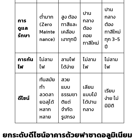
ปาน
ปาน
ต่ำมาก
สูง ต้อง
กลาง
การ
กลาง
(Zero
ทาสีและ
ต้อง
ดูแล
ต้อง
Mainte
เคลือบ
ทาสีใหม่
รักษา
คอย
nance)
เงาทุกปี
ทุก 3-5
ทาสีใหม่
ปี
การกัน
ไม่ลาม
ลามไฟ
ไม่ลาม
ไม่ลาม
ไฟ
ไฟ
ได้ง่าย
ไฟ
ไฟ
ทันสมัย
สวย
ทำ
แบบ
เลียน
เรียบ
ลวดลา
ธรรมชา
แบบไม้
ดีไซน์
ง่าย ไม่
ยฉลุได้
ติแต่
ได้ปาน
มิมิติ
หลาก
จำกัด
กลาง
หลาย
รูปทรง
ยกระดับดีไซน์อาคารด้วย
ฟาซาดอลูมิเนียม