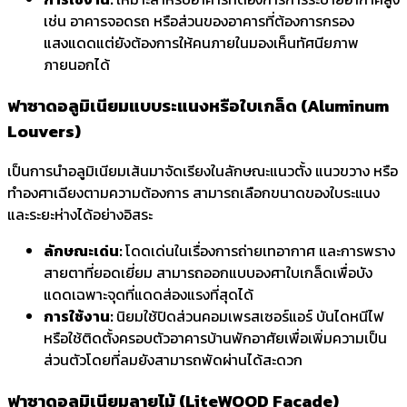
เช่น อาคารจอดรถ หรือส่วนของอาคารที่ต้องการกรอง
แสงแดดแต่ยังต้องการให้คนภายในมองเห็นทัศนียภาพ
ภายนอกได้
ฟาซาดอลูมิเนียม
แบบระแนงหรือใบเกล็ด (Aluminum
Louvers)
เป็นการนำอลูมิเนียมเส้นมาจัดเรียงในลักษณะแนวตั้ง แนวขวาง หรือ
ทำองศาเฉียงตามความต้องการ สามารถเลือกขนาดของใบระแนง
และระยะห่างได้อย่างอิสระ
ลักษณะเด่น:
โดดเด่นในเรื่องการถ่ายเทอากาศ และการพราง
สายตาที่ยอดเยี่ยม สามารถออกแบบองศาใบเกล็ดเพื่อบัง
แดดเฉพาะจุดที่แดดส่องแรงที่สุดได้
การใช้งาน:
นิยมใช้ปิดส่วนคอมเพรสเซอร์แอร์ บันไดหนีไฟ
หรือใช้ติดตั้งครอบตัวอาคารบ้านพักอาศัยเพื่อเพิ่มความเป็น
ส่วนตัวโดยที่ลมยังสามารถพัดผ่านได้สะดวก
ฟาซาดอลูมิเนียม
ลายไม้ (LiteWOOD Facade)