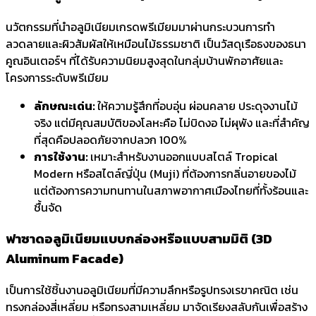
นวัตกรรมที่นำอลูมิเนียมเกรดพรีเมียมมาผ่านกระบวนการทำ
ลวดลายและผิวสัมผัสให้เหมือนไม้ธรรมชาติ เป็นวัสดุเรือธงของธนา
คูณอินเตอร์ฯ ที่ได้รับความนิยมสูงสุดในกลุ่มบ้านพักอาศัยและ
โครงการระดับพรีเมียม
ลักษณะเด่น:
ให้ความรู้สึกที่อบอุ่น ผ่อนคลาย ประดุจงานไม้
จริง แต่มีคุณสมบัติของโลหะคือ ไม่บิดงอ ไม่ผุพัง และที่สำคัญ
ที่สุดคือปลอดภัยจากปลวก 100%
การใช้งาน:
เหมาะสำหรับงานออกแบบสไตล์ Tropical
Modern หรือสไตล์ญี่ปุ่น (Muji) ที่ต้องการกลิ่นอายของไม้
แต่ต้องการความทนทานในสภาพอากาศเมืองไทยที่ทั้งร้อนและ
ชื้นจัด
ฟาซาดอลูมิเนียม
แบบกล่องหรือแบบสามมิติ (3D
Aluminum Facade)
เป็นการใช้ชิ้นงานอลูมิเนียมที่มีความลึกหรือรูปทรงเรขาคณิต เช่น
ทรงกล่องสี่เหลี่ยม หรือทรงสามเหลี่ยม มาจัดเรียงสลับกันเพื่อสร้าง