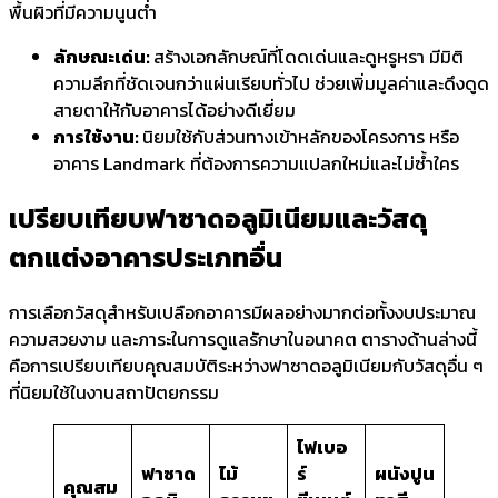
พื้นผิวที่มีความนูนต่ำ
ลักษณะเด่น:
สร้างเอกลักษณ์ที่โดดเด่นและดูหรูหรา มีมิติ
ความลึกที่ชัดเจนกว่าแผ่นเรียบทั่วไป ช่วยเพิ่มมูลค่าและดึงดูด
สายตาให้กับอาคารได้อย่างดีเยี่ยม
การใช้งาน:
นิยมใช้กับส่วนทางเข้าหลักของโครงการ หรือ
อาคาร Landmark ที่ต้องการความแปลกใหม่และไม่ซ้ำใคร
เปรียบเทียบ
ฟาซาดอลูมิเนียม
และวัสดุ
ตกแต่งอาคารประเภทอื่น
การเลือกวัสดุสำหรับเปลือกอาคารมีผลอย่างมากต่อทั้งงบประมาณ
ความสวยงาม และภาระในการดูแลรักษาในอนาคต ตารางด้านล่างนี้
คือการเปรียบเทียบคุณสมบัติระหว่างฟาซาดอลูมิเนียมกับวัสดุอื่น ๆ
ที่นิยมใช้ในงานสถาปัตยกรรม
ไฟเบอ
ฟาซาด
ไม้
ร์
ผนังปูน
คุณสม