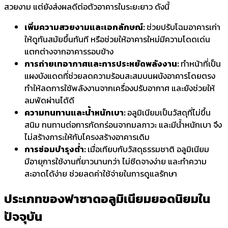
สวยงาม แต่ยังส่งผลดีต่อตัวอาคารในระยะยาว ดังนี้
เพิ่มความสวยงามและเอกลักษณ์:
ช่วยปรับโฉมอาคารเก่า
ให้ดูทันสมัยขึ้นทันที หรือช่วยให้อาคารใหม่มีความโดดเด่น
แตกต่างจากอาคารรอบข้าง
การถ่ายเทอากาศและการประหยัดพลังงาน:
ทำหน้าที่เป็น
แผงบังแดดที่ช่วยลดความร้อนสะสมบนผนังอาคารโดยตรง
ทำให้ลดการใช้พลังงานจากเครื่องปรับอากาศ และยังช่วยให้
ลมพัดผ่านได้ดี
ความทนทานและน้ำหนักเบา:
อลูมิเนียมเป็นวัสดุที่ไม่ขึ้น
สนิม ทนทานต่อการกัดกร่อนจากมลภาวะ และมีน้ำหนักเบา จึง
ไม่สร้างภาระให้กับโครงสร้างอาคารเดิม
การซ่อมบำรุงต่ำ:
เมื่อเทียบกับวัสดุธรรมชาติ อลูมิเนียม
มีอายุการใช้งานที่ยาวนานกว่า ไม่ซีดจางง่าย และทำความ
สะอาดได้ง่าย ช่วยลดค่าใช้จ่ายในการดูแลรักษา
ประเภทของ
ฟาซาดอลูมิเนียม
ยอดนิยมใน
ปัจจุบัน