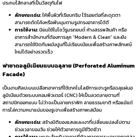
ประกบไส้กลางที่เป็นวัสดุกันไฟ
ลักษณะเด่น:
ให้พื้นผิวที่เรียบกริบ ไร้รอยต่อที่สะดุดตา
สามารถดัดโค้งหรือพับมุมตามรูปทรงอาคารได้ดี
การใช้งาน:
นิยมใช้ในโชว์รูมรถยนต์ ห้างสรรพสินค้า หรือ
อาคารสำนักงานที่ต้องการลุค “Modern & Clean” และยัง
สามารถใช้ปิดทับผนังปูนที่ไม่เรียบเนียนเพื่อสร้างภาพลักษณ์
ใหม่ได้อย่างรวดเร็ว
ฟาซาดอลูมิเนียม
แบบฉลุลาย (Perforated Aluminum
Facade)
เป็นงานศิลปะบนเปลือกอาคารที่ใช้เทคโนโลยีการเจาะรูหรือฉลุแผ่นอ
ลูมิเนียมด้วยระบบคอมพิวเตอร์ (CNC) ให้เป็นลวดลายตามที่
สถาปนิกออกแบบ ไม่ว่าจะเป็นลายกราฟิก ลายธรรมชาติ หรือแม้แต่
การไล่ความหนาแน่นของรูเจาะเพื่อสร้างภาพเสมือน
ลักษณะเด่น:
สร้างมิติของแสงและเงาที่เปลี่ยนแปลงไปตาม
ช่วงเวลาของวัน ช่วยให้ตัวอาคารดูมีชีวิตชีวา
การใช้งาน:
เหมาะสำหรับอาคารที่ต้องการการระบายอากาศสูง