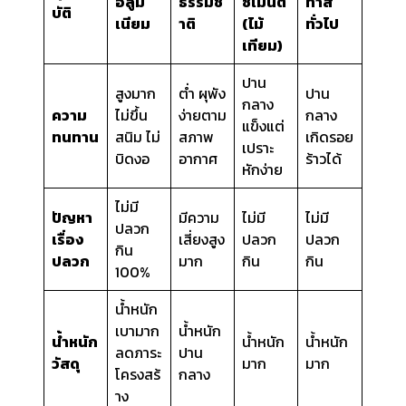
อลูมิ
ธรรมช
ซีเมนต์
ทาสี
บัติ
เนียม
าติ
(ไม้
ทั่วไป
เทียม)
ปาน
สูงมาก
ต่ำ ผุพัง
ปาน
กลาง
ความ
ไม่ขึ้น
ง่ายตาม
กลาง
แข็งแต่
ทนทาน
สนิม ไม่
สภาพ
เกิดรอย
เปราะ
บิดงอ
อากาศ
ร้าวได้
หักง่าย
ไม่มี
ปัญหา
มีความ
ไม่มี
ไม่มี
ปลวก
เรื่อง
เสี่ยงสูง
ปลวก
ปลวก
กิน
ปลวก
มาก
กิน
กิน
100%
น้ำหนัก
เบามาก
น้ำหนัก
น้ำหนัก
น้ำหนัก
น้ำหนัก
ลดภาระ
ปาน
วัสดุ
มาก
มาก
โครงสร้
กลาง
าง