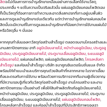
สิต
จะไม่ต้องการการบำรุงรักษาเหมือนอย่างการเลือกใช้งานวัสดุ
ประเภทอื่น ๆ แต่ในความเป็นจริงแล้วนั้น แผ่นอลูมิเนียมคอมโพสิตเอง
ก็เป็นวัสดุที่ต้องการการทำความสะอาดสิ่งสกปรกที่เกาะอยู่บนพื้นผิว
และการดูแลบำรุงรักษาเช่นเดียวกัน แต่ทว่าการบำรุงรักษาแผ่นคอมโพ
สิตนั้นจะมีความถี่ในการดูแลและบำรุงรักษาที่น้อยกว่าการใช้งานแผ่นไม้
หรือวัสดุอื่น ๆ นั่นเอง
หากคุณกำลังมองหาวัสดุก่อสร้างสำเร็จรูป ตลอดจนงานโครงสร้างและ
งานสถาปัตยกรรม อาทิ
อลูมิเนียมลายไม้
,
หน้าต่างอลูมิเนียม
,
ประตูอลู
มิเนียม
,
ประตูอลูมิเนียมลายไม้
,
ประตูบานเลื่อนอลูมิเนียม
,
ระแนงอลูมิ
เนียมลายไม้
, แผ่นคอมโพสิต, แผ่นอลูมิเนียมคอมโพสิต,
โครงหลังคา
สำเร็จรูป
และห้องน้ำสำเร็จรูป บริษัท ธนาคูณอินเตอร์เนชั่นแนล จำกัด
พร้อมให้คำแนะนำและบริการคุณด้วยสินค้าที่หลากหลาย ในราคาเอื้อม
ถึงและตรงกับการใช้งาน พร้อมด้วยการบริการจากทีมงานผู้เชี่ยวชาญ
ที่มีความรอบรู้เกี่ยวกับวัสดุก่อสร้างสำเร็จรูป งานโครงสร้าง และงาน
สถาปัตยกรรม เป็นอย่างดี เพื่อให้สินค้าผลิตภัณฑ์อลูมิเนียมลายไม้,
หน้าต่างอลูมิเนียม, ประตูอลูมิเนียม, ประตูอลูมิเนียมลายไม้, ประตูบาน
เลื่อนอลูมิเนียม, ระแนงอลูมิเนียมลายไม้,
แผ่นอลูมิเนียมคอมโพสิต
,
โครงหลังคาสำเร็จรูป และห้องน้ำสำเร็จรูปที่มีประสิทธิภาพของเรา