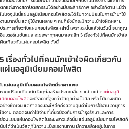
และตอบโจทย์การช่วยเพิ่มความสวยงามให้กับงานโครงสร้างและการ
ตกแต่งทางสถาปัตยกรรมได้อย่างมีประสิทธิภาพ อย่างไรก็ตาม แม้ว่า
ในปัจจุบันนี้แผ่นอลูมิเนียมคอมโพสิตจะได้รับความนิยมในการนำมาใช้
งานมากขึ้น แต่ผู้ใช้งานหลาย ๆ คนก็ยังมักจะมีความเข้าใจผิดหลาย
ประการเกี่ยวกับแผ่นคอมโพสิตเหล่านี้ เพราะฉะนั้นแล้วในวันนี้ ธนาคูณ
อินเตอร์เนชั่นแนล จะขอพาทุกคนมาเจาะลึก 5 เรื่องทั่วไปที่คนมักเข้าใจ
ผิดเกี่ยวกับแผ่นคอมโพสิต ดังนี้
5 เรื่องทั่วไปที่คนมักเข้าใจผิดเกี่ยวกับ
แผ่นอลูมิเนียมคอมโพสิต
1. แผ่นอลูมิเนียมคอมโพสิตมีราคาแพง
หากเปรียบเทียบกับวัสดุก่อสร้างประเภทอื่น ๆ แล้ว แม้ว่า
แผ่นอลูมิ
เนียมคอมโพสิต
จะมีราคาที่สูงกว่าวัสดุอย่าง ไวนิล หรือ ไม้บางชนิด
อย่างชัดเจน แต่ถ้าลองมองให้ลึกถึงความคุ้มค่าในการใช้งาน อายุการ
ใช้งาน ตลอดจนค่าใช้จ่ายที่เกี่ยวข้องกับการบำรุงรักษาและการ
ซ่อมแซมแผ่นคอมโพสิตในระยะยาวแล้วนั้น แผ่นอลูมิเนียมคอมโพสิตก็
นับได้ว่าเป็นวัสดุที่มีความแข็งแรงทนทาน มีความยืดหยุ่นในการ