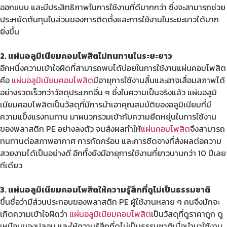
ออกแบบ และมีประสิทธิภาพในการใช้งานที่ดีมากกว่า ซึ่งจะสามารถช่วย
ประหยัดต้นทุนในส่วนของการติดตั้งและการใช้งานในระยะยาวได้มาก
ยิ่งขึ้น
2. แผ่นอลูมิเนียมคอมโพสิตไม่ทนทานในระยะยาว
อีกหนึ่งความเข้าใจผิดที่สามารถพบได้บ่อยในการใช้งานแผ่นคอมโพสิต
คือ
แผ่นอลูมิเนียมคอมโพสิต
มีอายุการใช้งานสั้นและอาจเสื่อมสภาพได้
อย่างรวดเร็วกว่าวัสดุประเภทอื่น ๆ ซึ่งในความเป็นจริงแล้ว แผ่นอลูมิ
เนียมคอมโพสิตเป็นวัสดุที่มีการนำเอาคุณสมบัติของอลูมิเนียมที่มี
ความแข็งแรงทนทาน มาผนวกรวมเข้ากับความยืดหยุ่นในการใช้งาน
ของพลาสติก PE อย่างลงตัว จนส่งผลทำให้
แผ่นคอมโพสิต
จึงสามารถ
ทนทานต่อสภาพอากาศ การกัดกร่อน และการซีดจางที่ส่งผลต่อความ
สวยงามได้เป็นอย่างดี อีกทั้งยังมีอายุการใช้งานที่ยาวนานกว่า 10 ปีเลย
ทีเดียว
3. แผ่นอลูมิเนียมคอมโพสิตให้ความรู้สึกที่ดูไม่เป็นธรรมชาติ
ขึ้นชื่อว่ามีส่วนประกอบของพลาสติก PE ผู้ใช้งานหลาย ๆ คนจึงมักจะ
เกิดความเข้าใจผิดว่า
แผ่นอลูมิเนียมคอมโพสิต
เป็นวัสดุที่ดูราคาถูก ดู
เหมือนของปลอม และให้ความรู้สึกที่ดูไม่เป็นธรรมชาติเมื่อนำมาใช้งาน