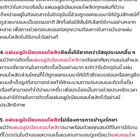
แต่ทว่าในความจริงนั้น แผ่นอลูมิเนียมคอมโพสิตทุกแผ่นที่มีวาง
จำหน่ายอยู่ในท้องตลาดในปัจจุบันนี้ล้วนถูกออกแบบมาให้มีรูปลักษณ์ที่
ดูสวยงามและเป็นธรรมชาติ อีกทั้งยังมีสีสันให้เลือกใช้งานอย่างหลาก
หลาย เพื่อการช่วยตอบสนองต่อทุกความต้องการในการนำเอาแผ่น
คอมโพสิตไปใช้งานได้อย่างดี
4.
แผ่นอลูมิเนียมคอมโพสิต
ติดตั้งได้ยากกว่าวัสดุประเภทอื่น ๆ
แม้ว่าการติดตั้ง
แผ่นอลูมิเนียมคอมโพสิต
จะต้องอาศัยความแม่นยำและ
ความเชี่ยวชาญในการติดตั้งเป็นอย่างมาก แต่ทว่าในปัจจุบันนี้ แผ่น
คอมโพสิตส่วนใหญ่ก็ได้ถูกออกแบบมาให้มีตัวยึดแบบซ่อนหรือสกรูยึด
แบบสำเร็จรูปที่สามารถช่วยทำให้กระบวนการประกอบและติดตั้งเป็น
เรื่องที่สามารถทำได้ง่ายมากขึ้น เพื่อประโยชน์ในการช่วยประหยัดเวลา
และค่าใช้จ่ายในการติดตั้งแผ่นอลูมิเนียมคอมโพสิตได้อย่างมี
ประสิทธิภาพ
5.
แผ่นอลูมิเนียมคอมโพสิต
ไม่ต้องการการบำรุงรักษา
แม้ว่า
แผ่นอลูมิเนียมคอมโพสิต
จะมาพร้อมด้วยคุณสมบัติในการใช้งาน
ที่โดดเด่นในด้านของความแข็งแรงทนทานจนดูเหมือนว่า
แผ่นคอมโพ