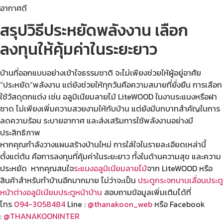
อากาศดี
สรุปวิธีประหยัดพลังงาน เลือก
ลงทุนให้คุ้มค่าในระยะยาว
บ้านที่ออกแบบอย่างเข้าใจธรรมชาติ จะไม่เพียงช่วยให้ผู้อยู่อาศัย
“ประหยัด”พลังงาน แต่ยังช่วยให้ทุกวันคือความสบายที่ยั่งยืน การเลือก
ใช้วัสดุตกแต่ง เช่น อลูมิเนียมลายไม้ LiteWOOD ในงานระแนงหรือฝา
ซาด ไม่เพียงเพิ่มความสวยงามให้กับบ้าน แต่ยังมีบทบาทสำคัญในการ
ลดความร้อน ระบายอากาศ และส่งเสริมการใช้พลังงานอย่างมี
ประสิทธิภาพ
หากคุณกำลังวางแผนสร้างบ้านใหม่ การใส่ใจในรายละเอียดเหล่านี้
ตั้งแต่ต้น คือการลงทุนที่คุ้มค่าในระยะยาว ทั้งในด้านความสุข และความ
ประหยัด หากคุณสนใจ
ระแนงอลูมิเนียมลายไม้
จาก LiteWOOD หรือ
สินค้าสำหรับทำบ้านอีกมากมาย ไม่ว่าจะเป็น
ประตูกระจกบานเลื่อน
ประตู
หน้าต่างอลูมิเนียม
ประตูหน้าบ้าน
สอบถามข้อมูลเพิ่มเติมได้ที่
โทร
094-3058484
Line :
@thanakoon_web
หรือ Facebook
:
@THANAKOONINTER