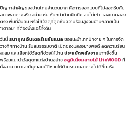
ปัญหาสำคัญของบ้านไทยจำนวนมาก คือการออกแบบที่ไม่สอดรับกับ
สภาพอากาศจริง อย่างเช่น หันหน้าบ้านผิดทิศ ลมไม่เข้า แสงแดดส่อง
ตรง พื้นที่อับลม หรือใช้วัสดุที่ดูดซับความร้อนสูงจนบ้านกลายเป็น
“เตาอบ” ที่ต้องพึ่งแอร์ทั้งวัน
วันนี้
ธนาคูณ อินเตอร์เนชันแนล
ขอแนะนำเทคนิคง่าย ๆ ในการจัด
วางทิศทางบ้าน รับลมธรรมชาติ เปิดช่องแสงอย่างพอดี ลดความร้อน
สะสม และเลือกใช้วัสดุที่ช่วยให้บ้าน
ประหยัดพลังงาน
มากยิ่งขึ้น
พร้อมแนะนำวัสดุตกแต่งบ้านอย่าง
อลูมิเนียมลายไม้ LiteWOOD
ที่
ทั้งสวย ทน และมีคุณสมบัติช่วยให้บ้านระบายอากาศได้ดีขึ้นจริง